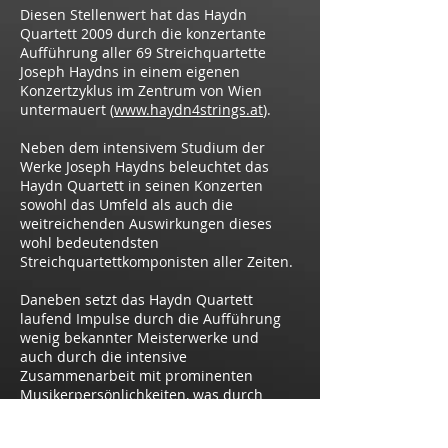
Diesen Stellenwert hat das Haydn
Quartett 2009 durch die konzertante
Aufführung aller 69 Streichquartette
Joseph Haydns in einem eigenen
Konzertzyklus im Zentrum von Wien
untermauert (
www.haydn4strings.at
).
Neben dem intensivem Studium der
Werke Joseph Haydns beleuchtet das
Haydn Quartett in seinen Konzerten
sowohl das Umfeld als auch die
weitreichenden Auswirkungen dieses
wohl bedeutendsten
Streichquartettkomponisten aller Zeiten.
Daneben setzt das Haydn Quartett
laufend Impulse durch die Aufführung
wenig bekannter Meisterwerke und
auch durch die intensive
Zusammenarbeit mit prominenten
Musikerpersönlichkeiten, was durch
zahlreiche CD -Produktionen in den
letzten Jahren dokumentiert ist.