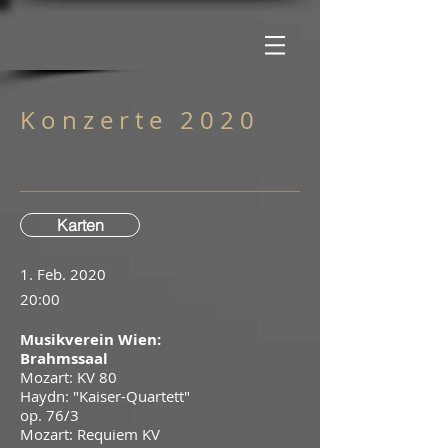
K o n z e r t e 2 0 2 0
Karten
1. Feb. 2020
20:00
Musikverein Wien:
Brahmssaal
Mozart: KV 80
Haydn: "Kaiser-Quartett"
op. 76/3
Mozart: Requiem KV