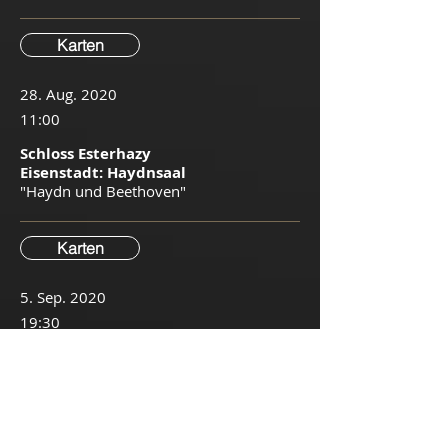
Karten
28. Aug. 2020
11:00
Schloss Esterhazy
Eisenstadt: Haydnsaal
"Haydn und Beethoven"
Karten
5. Sep. 2020
19:30
Musikverein Wien:
Brahmssaal
Haydn "Kaiser-
Quartett" op. 76/3
​Vivaldi Jahreszeiten