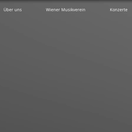
Über uns
Wiener Musikverein
Konzerte