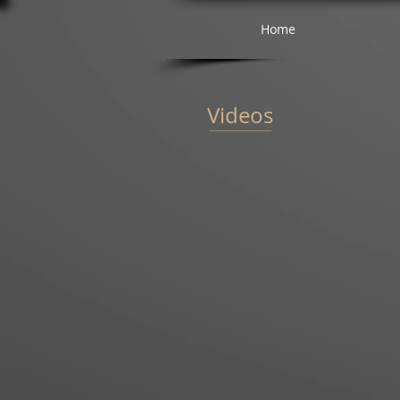
Home
Videos