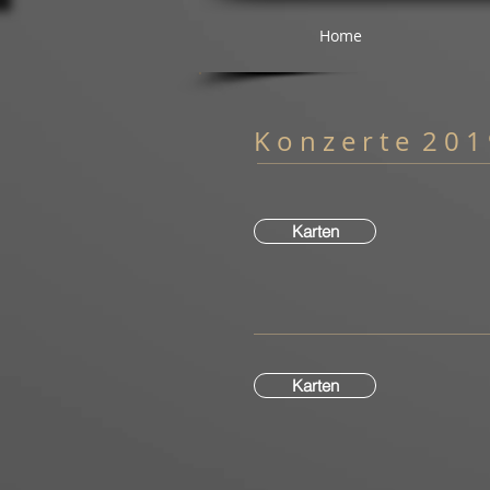
Home
K o n z e r t e 2 0 1
Karten
Karten