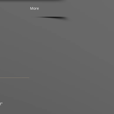
More
t"